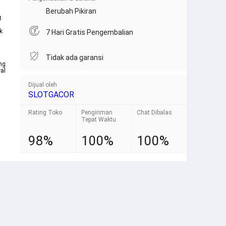
Berubah Pikiran
t
k
7 Hari Gratis Pengembalian
Tidak ada garansi
ng
al
Dijual oleh
SLOTGACOR
Rating Toko
Pengiriman
Chat Dibalas
Tepat Waktu
98%
100%
100%