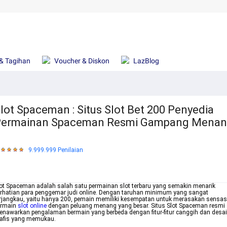
& Tagihan
Voucher & Diskon
LazBlog
lot Spaceman : Situs Slot Bet 200 Penyedia
Permainan Spaceman Resmi Gampang Mena
9.999.999 Penilaian
ot Spaceman adalah salah satu permainan slot terbaru yang semakin menarik
rhatian para penggemar judi online. Dengan taruhan minimum yang sangat
rjangkau, yaitu hanya 200, pemain memiliki kesempatan untuk merasakan sensas
ermain
slot online
dengan peluang menang yang besar. Situs Slot Spaceman resmi
nawarkan pengalaman bermain yang berbeda dengan fitur-fitur canggih dan desa
rafis yang memukau.